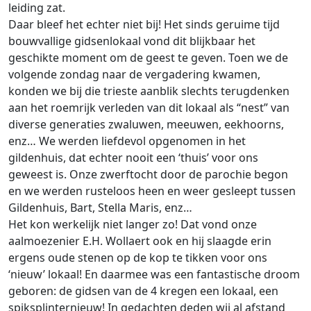
leiding zat.
Daar bleef het echter niet bij! Het sinds geruime tijd
bouwvallige gidsenlokaal vond dit blijkbaar het
geschikte moment om de geest te geven. Toen we de
volgende zondag naar de vergadering kwamen,
konden we bij die trieste aanblik slechts terugdenken
aan het roemrijk verleden van dit lokaal als “nest” van
diverse generaties zwaluwen, meeuwen, eekhoorns,
enz… We werden liefdevol opgenomen in het
gildenhuis, dat echter nooit een ‘thuis’ voor ons
geweest is. Onze zwerftocht door de parochie begon
en we werden rusteloos heen en weer gesleept tussen
Gildenhuis, Bart, Stella Maris, enz…
Het kon werkelijk niet langer zo! Dat vond onze
aalmoezenier E.H. Wollaert ook en hij slaagde erin
ergens oude stenen op de kop te tikken voor ons
‘nieuw’ lokaal! En daarmee was een fantastische droom
geboren: de gidsen van de 4 kregen een lokaal, een
spiksplinternieuw! In gedachten deden wij al afstand