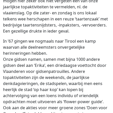
mogen hier zeker ook niet vergeten een van onze
jaarlijkse topaktiviteiten te vermelden, nl. de
vlaaienslag. Op die zater- en zondag is ons lokaal
telkens wee herschapen in een reuze ‘taartenzaak’ met
bedrijvige taartensnijdsters, -inpaksters, -vervoerders.
Een gezellige drukte in ieder geval.
In ’67 gingen we nogmaals naar Tirool een kamp
waarvan alle deelneemsters onvergetelijke
herinneringen hebben.
Onze gidsen namen, samen met bijna 1000 andere
gidsen deel aan ‘Erika’, een driedaagse voettocht door
Vlaanderen voor gidsenpatrouilles. Andere
topaktiviteiten zijn de weekends, de jaarlijkse
denkdagvieringen, de stadspelen, waarbij men eens
heerlijk de stad ‘op haar kop’ kan lopen bij
achtervolging van een loens individu of vriendelijk
opdrachten moet uitvoeren als ‘flower-power guide’.
Ook aan de akties voor meer groene zones ‘Doen voor