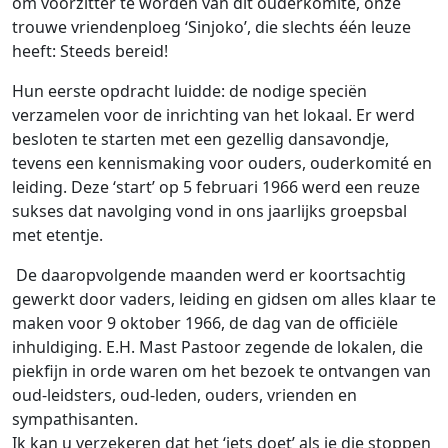
om voorzitter te worden van dit ouderkomité, onze
trouwe vriendenploeg ‘Sinjoko’, die slechts één leuze
heeft: Steeds bereid!
Hun eerste opdracht luidde: de nodige speciën
verzamelen voor de inrichting van het lokaal. Er werd
besloten te starten met een gezellig dansavondje,
tevens een kennismaking voor ouders, ouderkomité en
leiding. Deze ‘start’ op 5 februari 1966 werd een reuze
sukses dat navolging vond in ons jaarlijks groepsbal
met etentje.
De daaropvolgende maanden werd er koortsachtig
gewerkt door vaders, leiding en gidsen om alles klaar te
maken voor 9 oktober 1966, de dag van de officiële
inhuldiging. E.H. Mast Pastoor zegende de lokalen, die
piekfijn in orde waren om het bezoek te ontvangen van
oud-leidsters, oud-leden, ouders, vrienden en
sympathisanten.
Ik kan u verzekeren dat het ‘iets doet’ als je die stoppen