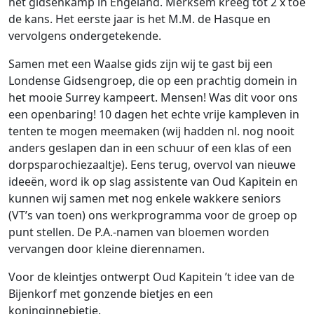
het gidsenkamp in Engeland. Merksem kreeg tot 2 x toe
de kans. Het eerste jaar is het M.M. de Hasque en
vervolgens ondergetekende.
Samen met een Waalse gids zijn wij te gast bij een
Londense Gidsengroep, die op een prachtig domein in
het mooie Surrey kampeert. Mensen! Was dit voor ons
een openbaring! 10 dagen het echte vrije kampleven in
tenten te mogen meemaken (wij hadden nl. nog nooit
anders geslapen dan in een schuur of een klas of een
dorpsparochiezaaltje). Eens terug, overvol van nieuwe
ideeën, word ik op slag assistente van Oud Kapitein en
kunnen wij samen met nog enkele wakkere seniors
(VT’s van toen) ons werkprogramma voor de groep op
punt stellen. De P.A.-namen van bloemen worden
vervangen door kleine dierennamen.
Voor de kleintjes ontwerpt Oud Kapitein ’t idee van de
Bijenkorf met gonzende bietjes en een
koninginnebietje.